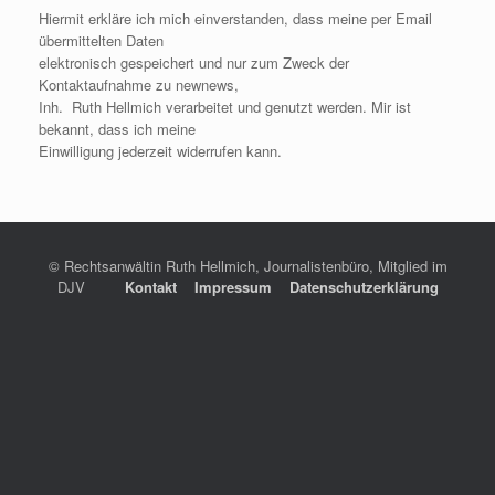
Hiermit erkläre ich mich einverstanden, dass meine per Email
übermittelten Daten
elektronisch gespeichert und nur zum Zweck der
Kontaktaufnahme zu newnews,
Inh. Ruth Hellmich verarbeitet und genutzt werden. Mir ist
bekannt, dass ich meine
Einwilligung jederzeit widerrufen kann.
© Rechtsanwältin Ruth Hellmich, Journalistenbüro, Mitglied im
DJV
Kontakt
Impressum
Datenschutzerklärung